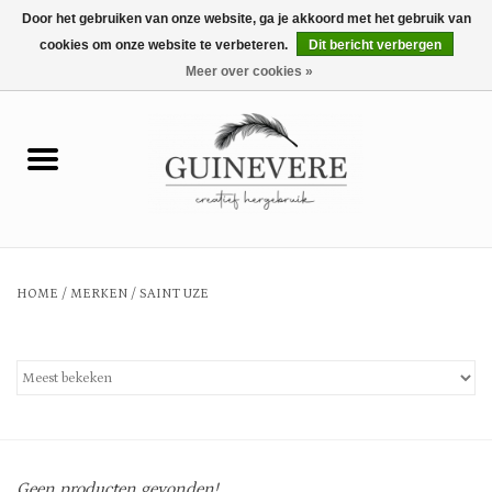
Door het gebruiken van onze website, ga je akkoord met het gebruik van
cookies om onze website te verbeteren.
Dit bericht verbergen
0 Artikelen - €0,00
Meer over cookies »
Home
Meubels
Wonen
HOME
/
MERKEN
/
SAINT UZE
Tuin en buiten
Keuken
Mode
Geen producten gevonden!...