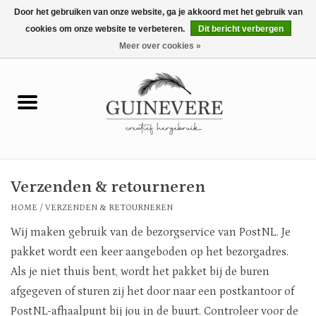
Door het gebruiken van onze website, ga je akkoord met het gebruik van
cookies om onze website te verbeteren.
Dit bericht verbergen
0 Artikelen - €0,00
Meer over cookies »
Home
Meubels
Wonen
Verzenden & retourneren
Tuin en buiten
HOME
/
VERZENDEN & RETOURNEREN
Wij maken gebruik van de bezorgservice van PostNL. Je
Keuken
pakket wordt een keer aangeboden op het bezorgadres.
Als je niet thuis bent, wordt het pakket bij de buren
Mode
afgegeven of sturen zij het door naar een postkantoor of
PostNL-afhaalpunt bij jou in de buurt. Controleer voor de