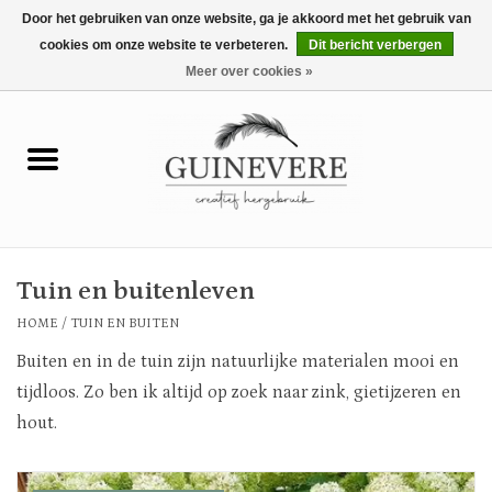
Door het gebruiken van onze website, ga je akkoord met het gebruik van
cookies om onze website te verbeteren.
Dit bericht verbergen
0 Artikelen - €0,00
Meer over cookies »
Home
Meubels
Wonen
Tuin en buitenleven
Tuin en buiten
HOME
/
TUIN EN BUITEN
Buiten en in de tuin zijn natuurlijke materialen mooi en
Keuken
tijdloos. Zo ben ik altijd op zoek naar zink, gietijzeren en
hout.
Mode