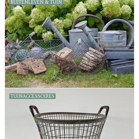
Uitverkocht
BUITENLEVEN & TUIN
Nieuw
Zomer
Contact
TUINACCESSOIRES