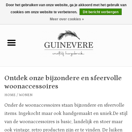
Door het gebruiken van onze website, ga je akkoord met het gebruik van
cookies om onze website te verbeteren.
Dit bericht verbergen
0 Artikelen - €0,00
Meer over cookies »
Home
Meubels
Wonen
Ontdek onze bijzondere en sfeervolle
Tuin en buiten
woonaccessoires
HOME
/
WONEN
Keuken
Onder de woonaccessoires staan bijzondere en sfeervolle
items. Ingekocht maar ook handgemaakt en uniek.De stijl
Mode
van de woonaccessoires is basic, landelijk en stoer maar
ook vintage, retro producten zijn er te vinden. De luiken