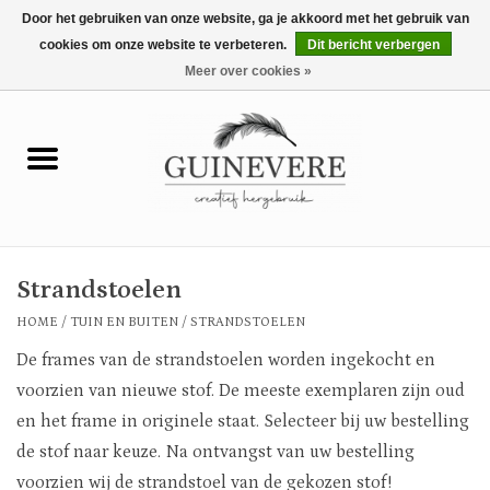
Door het gebruiken van onze website, ga je akkoord met het gebruik van
cookies om onze website te verbeteren.
Dit bericht verbergen
0 Artikelen - €0,00
Meer over cookies »
Home
Meubels
Wonen
Strandstoelen
Tuin en buiten
HOME
/
TUIN EN BUITEN
/
STRANDSTOELEN
De frames van de strandstoelen worden ingekocht en
Keuken
voorzien van nieuwe stof. De meeste exemplaren zijn oud
en het frame in originele staat. Selecteer bij uw bestelling
Mode
de stof naar keuze. Na ontvangst van uw bestelling
voorzien wij de strandstoel van de gekozen stof!