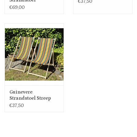
€37,50
Zandvoort
€69,00
Guinevere
Strandstoel Streep
€37,50