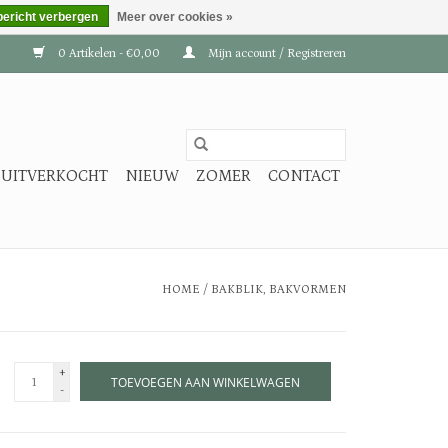
bericht verbergen
Meer over cookies »
0 Artikelen - €0,00
Mijn account / Registreren
UITVERKOCHT
NIEUW
ZOMER
CONTACT
HOME
/
BAKBLIK, BAKVORMEN
+
TOEVOEGEN AAN WINKELWAGEN
-