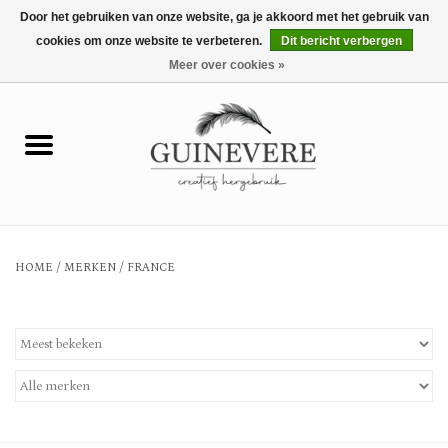
Door het gebruiken van onze website, ga je akkoord met het gebruik van
cookies om onze website te verbeteren.
Dit bericht verbergen
0 Artikelen - €0,00
Meer over cookies »
Home
Meubels
Wonen
HOME
/
MERKEN
/
FRANCE
Tuin en buiten
Keuken
Mode