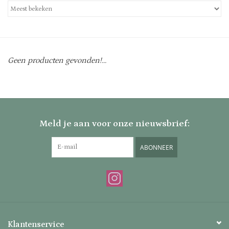
Uitverkocht
Nieuw
Geen producten gevonden!...
Zomer
Contact
Meld je aan voor onze nieuwsbrief:
ABONNEER
Klantenservice