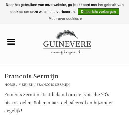
Door het gebruiken van onze website, ga je akkoord met het gebruik van
cookies om onze website te verbeteren.
Dit bericht verbergen
0 Artikelen - €0,00
Meer over cookies »
Home
Meubels
Wonen
Francois Sermijn
Tuin en buiten
HOME
/
MERKEN
/
FRANCOIS SERMIJN
Francois Sermijn staat bekend om de typische 70's
Keuken
bistrostoelen. Sober, maar toch sfeervol en bijzonder
degelijk!
Mode