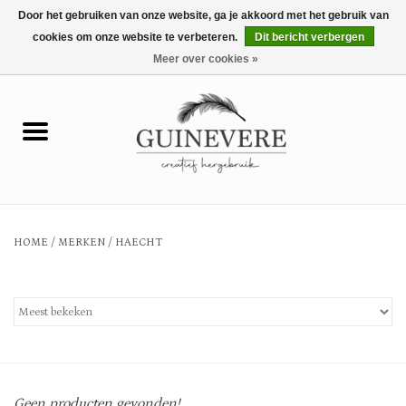
Door het gebruiken van onze website, ga je akkoord met het gebruik van
cookies om onze website te verbeteren.
Dit bericht verbergen
0 Artikelen - €0,00
Meer over cookies »
Home
Meubels
Wonen
HOME
/
MERKEN
/
HAECHT
Tuin en buiten
Keuken
Mode
Geen producten gevonden!...