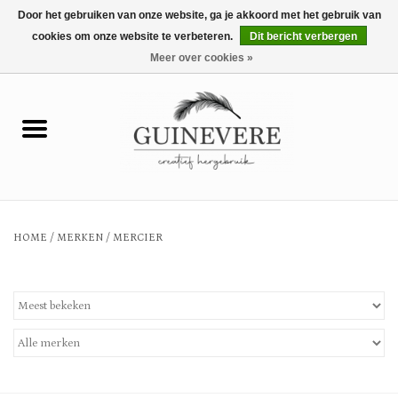
Door het gebruiken van onze website, ga je akkoord met het gebruik van
cookies om onze website te verbeteren.
Dit bericht verbergen
0 Artikelen - €0,00
Meer over cookies »
Home
Meubels
Wonen
HOME
/
MERKEN
/
MERCIER
Tuin en buiten
Keuken
Mode