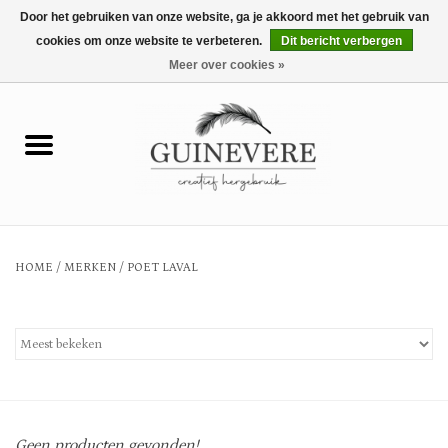
Door het gebruiken van onze website, ga je akkoord met het gebruik van
cookies om onze website te verbeteren.
Dit bericht verbergen
0 Artikelen - €0,00
Meer over cookies »
Home
Meubels
Wonen
HOME
/
MERKEN
/
POET LAVAL
Tuin en buiten
Keuken
Mode
Geen producten gevonden!...