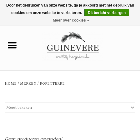
Door het gebruiken van onze website, ga je akkoord met het gebruik van
cookies om onze website te verbeteren.
Dit bericht verbergen
0 Artikelen - €0,00
Meer over cookies »
Home
Meubels
Wonen
HOME
/
MERKEN
/
ROPETTERRE
Tuin en buiten
Keuken
Mode
Geen producten gevonden!...