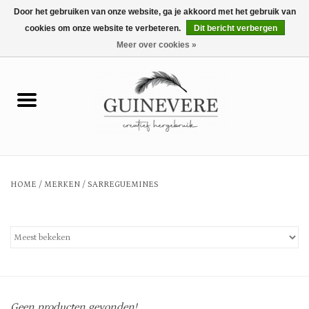
Door het gebruiken van onze website, ga je akkoord met het gebruik van
cookies om onze website te verbeteren.
Dit bericht verbergen
0 Artikelen - €0,00
Meer over cookies »
Home
Meubels
Wonen
HOME
/
MERKEN
/
SARREGUEMINES
Tuin en buiten
Keuken
Mode
Geen producten gevonden!...