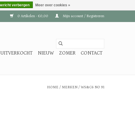
bericht verbergen
Meer over cookies »
0 Artikelen - €0,00
Mijn account / Registreren
UITVERKOCHT
NIEUW
ZOMER
CONTACT
HOME
/
MERKEN
/
WS&C6 NO 91