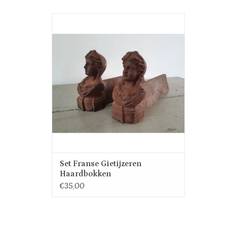
Set Franse gietijzeren haardbokken, buste
vrouw. Mooi geroest en leuk om een dienblad
op te zetten op een lange tafel of voor de
houtblokken in de open haard of schouw. In
zwart en roest uitvoering. De haardbokken
wegen 3 kg en zijn 38cm lang en 20cm hoog
TOEVOEGEN AAN WINKELWAGEN
Set Franse Gietijzeren
Haardbokken
€35,00