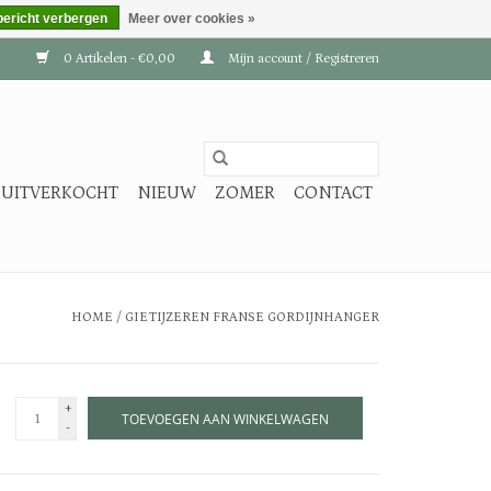
bericht verbergen
Meer over cookies »
0 Artikelen - €0,00
Mijn account / Registreren
UITVERKOCHT
NIEUW
ZOMER
CONTACT
HOME
/
GIETIJZEREN FRANSE GORDIJNHANGER
+
TOEVOEGEN AAN WINKELWAGEN
-