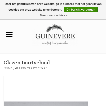
Door het gebruiken van onze website, ga je akkoord met het gebruik van
cookies om onze website te verbeteren.
Dit bericht verbergen
0 Artikelen - €0,00
Meer over cookies »
Home
Meubels
Wonen
Glazen taartschaal
Tuin en buiten
HOME
/
GLAZEN TAARTSCHAAL
Keuken
Mode