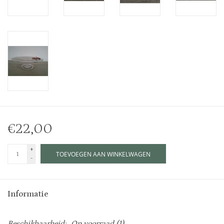
€22,00
+
TOEVOEGEN AAN WINKELWAGEN
-
Informatie
Beschikbaarheid:
Op voorraad
(1)