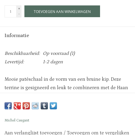
+
TOEVOEGEN AAN WINKELWAGEN
-
Informatie
Beschikbaarheid:
Op voorraad
(1)
Levertijd:
1-2 dagen
Mooie patéschaal in de vorm van een bruine kip. Deze
terrine is gesigneerd en leuk te combineren met de Haan
van Michel Caugant. Leuk om te decoreren met de
feestdagen of Pasen. De kip is 17cm breed en is 17cm hoog
en heeft een stempel onderop.
Michel Caugant
Aan verlanglijst toevoegen
/
Toevoegen om te vergelijken