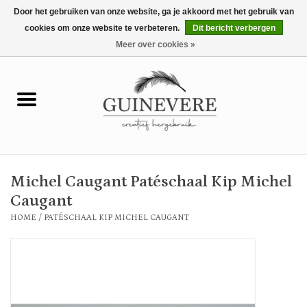
Door het gebruiken van onze website, ga je akkoord met het gebruik van
cookies om onze website te verbeteren.
Dit bericht verbergen
0 Artikelen - €0,00
Meer over cookies »
Home
Meubels
Wonen
Michel Caugant Patéschaal Kip Michel
Tuin en buiten
Caugant
HOME
/
PATÉSCHAAL KIP MICHEL CAUGANT
Keuken
Mode