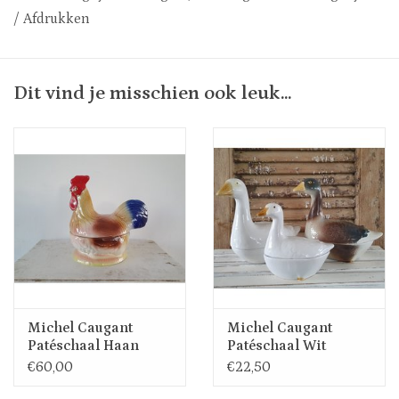
/
Afdrukken
Dit vind je misschien ook leuk...
Michel Caugant
Michel Caugant
Patéschaal Haan
Patéschaal Wit
Gansje
€60,00
€22,50