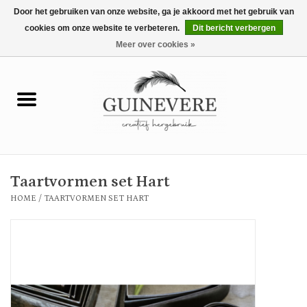
Door het gebruiken van onze website, ga je akkoord met het gebruik van
cookies om onze website te verbeteren.
Dit bericht verbergen
0 Artikelen - €0,00
Meer over cookies »
Home
Meubels
Wonen
Taartvormen set Hart
Tuin en buiten
HOME
/
TAARTVORMEN SET HART
Keuken
Mode