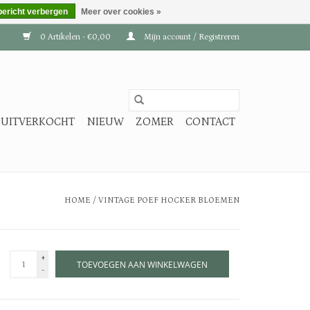
bericht verbergen
Meer over cookies »
0 Artikelen - €0,00
Mijn account / Registreren
UITVERKOCHT
NIEUW
ZOMER
CONTACT
HOME
/
VINTAGE POEF HOCKER BLOEMEN
+
TOEVOEGEN AAN WINKELWAGEN
-