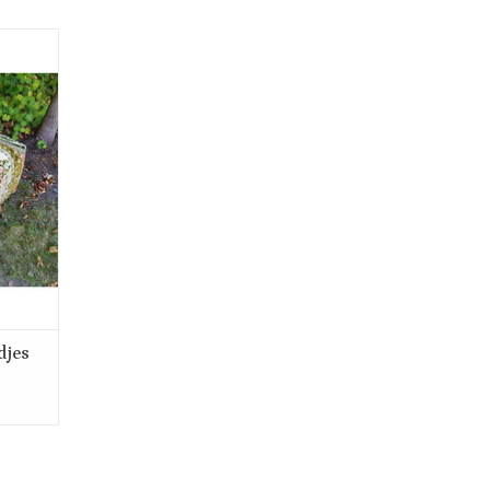
ntage
cm lang,
ef is
l kan in
k van de
GEN
djes