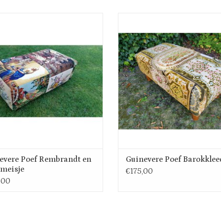
rote poef, hocker van klassieke
Mooie vintage poef gemaakt van vi
urwerken in kruissteek, Rembrandt,
barokkleedjes. De afmetingen zijn 90
isje, de Arensleesters, de Goudweger
45cm breed en 37cm hoog. Deze po
emen en landschap. De afmeting is 95
verkocht maar een vergelijkbaar mode
ng, 55 cm breed en 39 cm hoog. Een
opdracht gemaakt worden afhankelij
poef te gebruiken als zitmeubel, tafel
voorraad kleedjes.
met dienbl
TOEVOEGEN AAN WINKELWA
evere Poef Rembrandt en
Guinevere Poef Barokklee
meisje
€175,00
,00