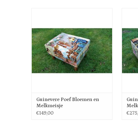
Mooie geborduurd poefje, hocker met
G
kruissteek, klein model van 50 cm x 60 cm en
bordu
37 cm hoog. De poef is bekleed met DMC
Melkme
borduurwerken. De kleuren zijn met zorg bij
en blo
elkaar gezocht. Klassiekers en bloemen
cm la
vormen een mooi geheel.
unieke 
Guinevere Poef Bloemen en
Guin
Melkmeisje
Melk
€149,00
€275