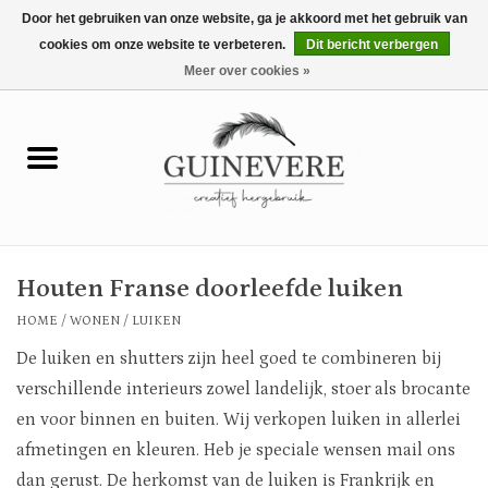
Door het gebruiken van onze website, ga je akkoord met het gebruik van
cookies om onze website te verbeteren.
Dit bericht verbergen
0 Artikelen - €0,00
Meer over cookies »
Home
Meubels
Wonen
Houten Franse doorleefde luiken
Tuin en buiten
HOME
/
WONEN
/
LUIKEN
De luiken en shutters zijn heel goed te combineren bij
Keuken
verschillende interieurs zowel landelijk, stoer als brocante
en voor binnen en buiten. Wij verkopen luiken in allerlei
Mode
afmetingen en kleuren. Heb je speciale wensen mail ons
dan gerust. De herkomst van de luiken is Frankrijk en