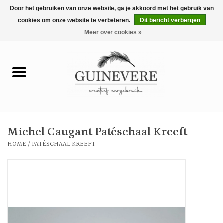
Door het gebruiken van onze website, ga je akkoord met het gebruik van
cookies om onze website te verbeteren.
Dit bericht verbergen
0 Artikelen - €0,00
Meer over cookies »
Home
Meubels
Wonen
Michel Caugant Patéschaal Kreeft
Tuin en buiten
HOME
/
PATÉSCHAAL KREEFT
Keuken
Mode