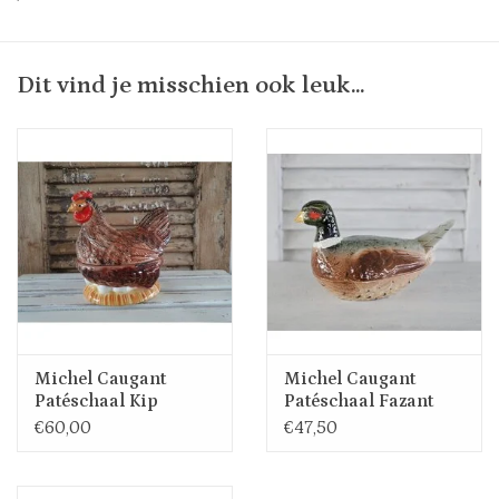
op sommige plekje kleine chipjes van het glazuur af. Zo
niet zichtbaar.
Dit vind je misschien ook leuk...
Michel Caugant
Michel Caugant
Patéschaal Kip
Patéschaal Fazant
€60,00
€47,50